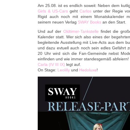
Am 25.08. ist es endlich soweit: Neben dem kutl
Girls & US-Cars
geht
Carlos
unter der Regie vo
Rigid auch noch mit einem Monatskalender 
seinem neuen Verlag
SWAY Books
an den Start.
Und auf der
Oldtimer-Tankstelle
findet die gro
Kalender statt. Wer sich also eines der begehrte
begleitende Ausstellung mit Live-Acts aus dem b
und dazu evtuell auch noch sein edles Gefährt 
20 Uhr wird sich die Fan-Gemeinde nebst Mode
einfinden und wie immer standesgemäß abfeiern!
Carla (IV III IX)
legt auf.
On Stage:
Leolilly
und
Hedoluxe
!