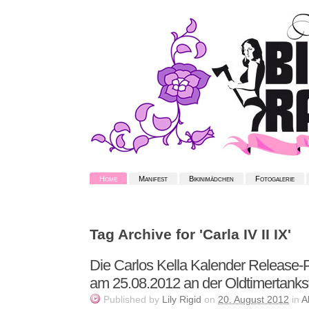
Home
Manifest
Bikinimädchen
Fotogalerie
Tag Archive for 'Carla IV II IX'
Die Carlos Kella Kalender Release-P
am 25.08.2012 an der Oldtimertanks
Published
by
Lily Rigid
on
20. August 2012
in
A