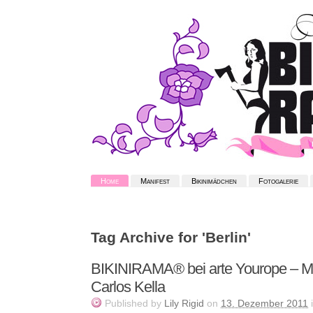
Home
Manifest
Bikinimädchen
Fotogalerie
Tag Archive for 'Berlin'
BIKINIRAMA® bei arte Yourope – Ma
Carlos Kella
Published
by
Lily Rigid
on
13. Dezember 2011