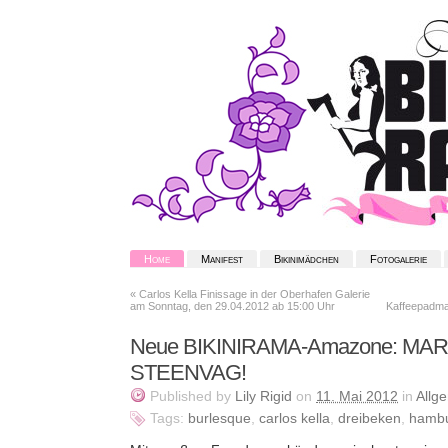
Home
Manifest
Bikinimädchen
Fotogalerie
«
Carlos Kella Finissage in der Oberhafen Galerie
am Sonntag, den 29.04.2012 ab 15:00 Uhr
Kaffeepadma
Neue BIKINIRAMA-Amazone: MA
STEENVAG!
Published
by
Lily Rigid
on
11. Mai 2012
in
Allg
Tags:
burlesque
,
carlos kella
,
dreibeken
,
hamb