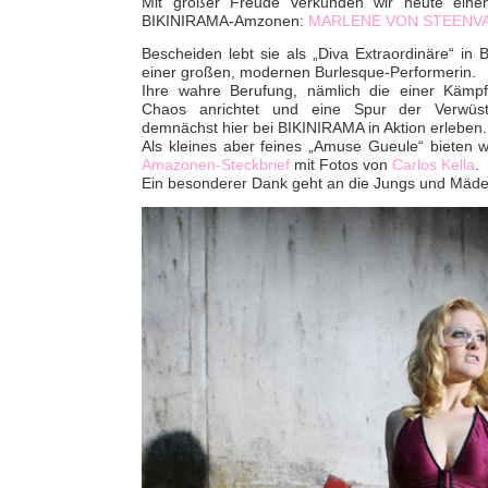
Mit großer Freude verkünden wir heute ein
BIKINIRAMA-Amzonen:
MARLENE VON STEENV
Bescheiden lebt sie als „Diva Extraordinäre“ in
einer großen, modernen Burlesque-Performerin.
Ihre wahre Berufung, nämlich die einer Kämpfe
Chaos anrichtet und eine Spur der Verwüstu
demnächst hier bei BIKINIRAMA in Aktion erleben.
Als kleines aber feines „Amuse Gueule“ bieten wi
Amazonen-Steckbrief
mit Fotos von
Carlos Kella
.
Ein besonderer Dank geht an die Jungs und Mäde