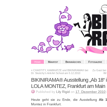
Home
Manifest
Bikinimädchen
Fotogalerie
«
CHASTITY, KAMIKATZE und BIKINIRAMA® bei
Zu Gast be
Dr. Sketchy’s Anti Art School am 5.12.2010
IM
BIKINIRAMA® Ausstellung „Ab 18
LOLA MONTEZ, Frankfurt am Main
Published
by
Lily Rigid
on
17. Dezember 2010
Heute geht sie zu Ende, die Ausstellung
Ab 
Montez in Frankfurt.