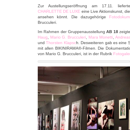
Zur Austellungseröffnung am 17.11. liefe
CHARLETTE DE LUXE
eine Live Aktionskunst, di
ansehen könnt. Die dazugehörige
Fotodokume
Brucculeri.
Im Rahmen der Gruppenausstellung
AB 18
zeigte
Haug
,
Mario G. Brucculeri
,
Mara Monetti
,
Andreas
und
Thorsten Klapsc
h. Desweiteren gab es eine S
mit allen BIKINIRAMA®-Filmen. Die Dokumentation
von Mario G. Brucculeri, ist in der Rubrik
Fotogale