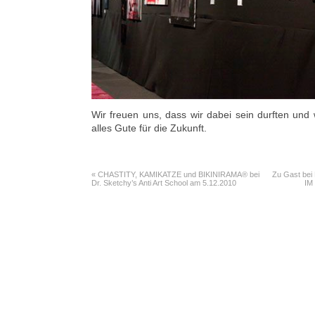
Wir freuen uns, dass wir dabei sein durften u
alles Gute für die Zukunft.
«
CHASTITY, KAMIKATZE und BIKINIRAMA® bei
Zu Gast be
Dr. Sketchy’s Anti Art School am 5.12.2010
IM