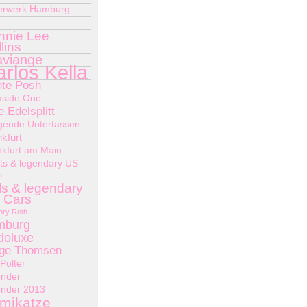
derwerk Hamburg
nnie Lee
lins
aviange
rlos Kella
te Posh
kside One
e Edelsplitt
egende Untertassen
kfurt
nkfurt am Main
ts & legendary US-
s
ls & legendary
 Cars
ory Roth
mburg
doluxe
ge Thomsen
Polter
ender
ender 2013
mikatze