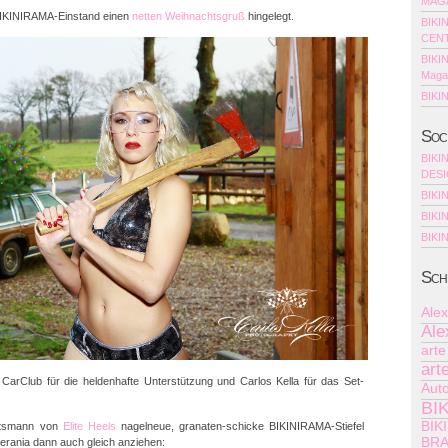
MAGA
BIKINIRAMA-Einstand einen
netten Weihnachtsgruß
hingelegt.
BIKI
CENT
BIKI
Maga
BIKI
Soc
BIKI
DES
BIKI
BIKIN
BIKI
Sch
Alex
Ale
art
art
arClub für die heldenhafte Unterstützung und Carlos Kella für das Set-
Aut
BI
BIK
htsmann von
Elite Heels
nagelneue, granaten-schicke BIKINIRAMA-Stiefel
BRA
perania dann auch gleich anziehen: