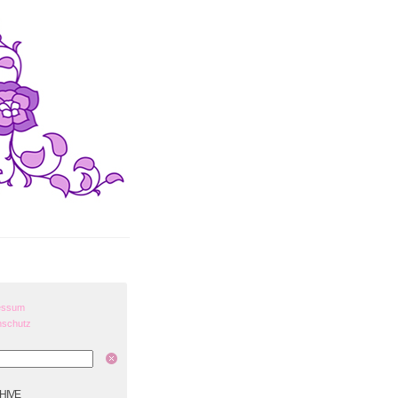
essum
nschutz
hive