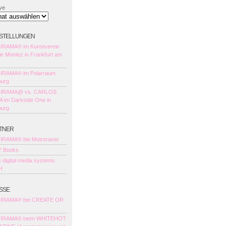
ve
stellungen
NIRAMA® im Kunstverein
ie Montez in Frankfurt am
NIRAMA® im Polarraum
urg
NIRAMA@ vs. CARLOS
 im Darkside One in
urg
tner
NIRAMA® bei Motroraver
 Books
 digital media systems
H
sse
NIRAMA® bei CREATE OR
NIRAMA® beim WHITEHOT