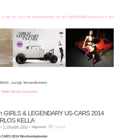
e, in der Ihr Euch die Kalenderblätter mit den BIKINIRAMA Amazonen in der
 MwSt., zuzügl. Versandkosten)
ei SWAY Books bestellen
m GIRLS & LEGENDARY US-CARS 2014
CARLOS KELLA
on
1. Oktober 2013
in
Allgemein
.
Closed
CARS 2014 Wochenkalender