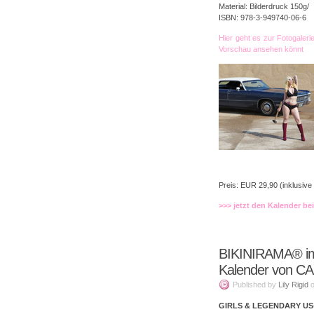
Material: Bilderdruck 150g/
ISBN: 978-3-949740-06-6
Hier geht es zur Fotogaleri
Vorschau ansehen könnt
Preis: EUR 29,90 (inklusive
>>> jetzt den Kalender b
BIKINIRAMA® i
Kalender von 
Published
by
Lily Rigid
GIRLS & LEGENDARY US-