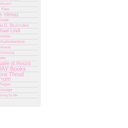
 Wordorf
 Kasi
e Yilmaz
inale
o G. Brucculeri
hael Lindl
oraver
rhafenkantine
 Deharde
 Ginsbourg
lie
alie di Rocco
AY Books
ora Thrud
rrum
 Sager
nissage
örung für Alle