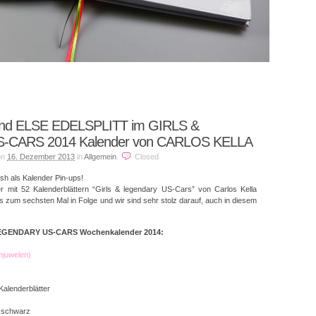
d ELSE EDELSPLITT im GIRLS &
CARS 2014 Kalender von CARLOS KELLA
on
16. Dezember 2013
in
Allgemein
.
Closed
osh als Kalender Pin-ups!
r mit 52 Kalenderblättern “Girls & legendary US-Cars” von Carlos Kella
ts zum sechsten Mal in Folge und wir sind sehr stolz darauf, auch in diesem
LEGENDARY US-CARS
Wochenkalender 2014:
juwelen)
Kalenderblätter
n schwarz