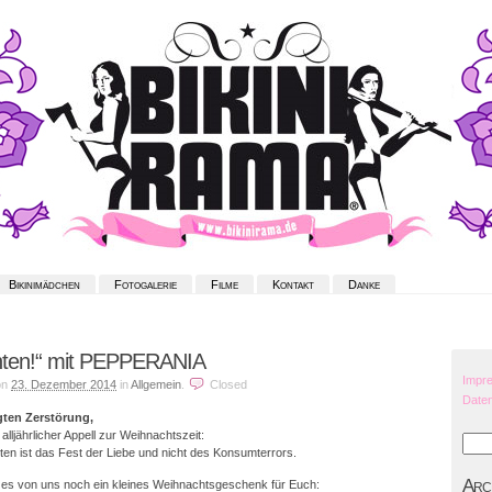
Bikinimädchen
Fotogalerie
Filme
Kontakt
Danke
hten!“ mit PEPPERANIA
Impr
on
23. Dezember 2014
in
Allgemein
.
Closed
Date
gten Zerstörung,
alljährlicher Appell zur Weihnachtszeit:
ten ist das Fest der Liebe und nicht des Konsumterrors.
Arc
t es von uns noch ein kleines Weihnachtsgeschenk für Euch: