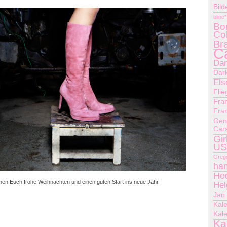
Bil
blinc*
Bo
Col
Br
Ca
Dan
Dar
Els
Fli
Fran
Fra
Gen
Car
Gir
US
Greg
ha
He
hen Euch frohe Weihnachten und einen guten Start ins neue Jahr.
Hel
Jan 
Kal
Kal
Ka