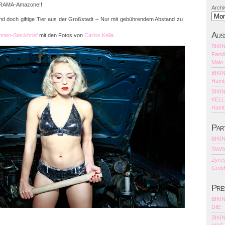
NIRAMA-Amazone!!
Archi
nd doch giftige Tier aus der Großstadt – Nur mit gebührendem Abstand zu
Aus
nen-Steckbrief
mit den Fotos von
Carlos Kella
.
BIKI
Famil
Main
BIKI
Hamb
BIKI
KELLA
Hamb
Par
BIKI
SWAY
Zyres
Gmb
Pre
BIKI
DIE
BIKI