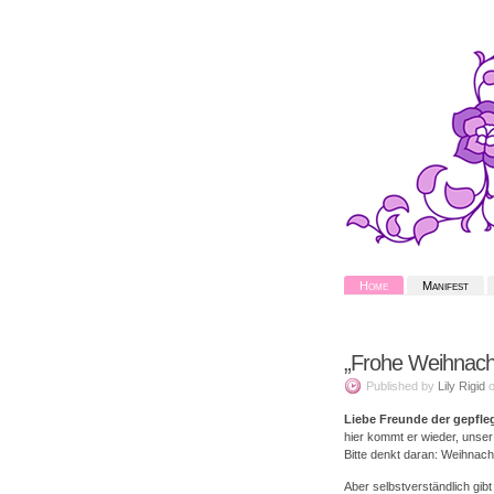
Home
Manifest
„Frohe Weihnac
Published
by
Lily Rigid
Liebe Freunde der gepfle
hier kommt er wieder, unser 
Bitte denkt daran: Weihnach
Aber selbstverständlich gib