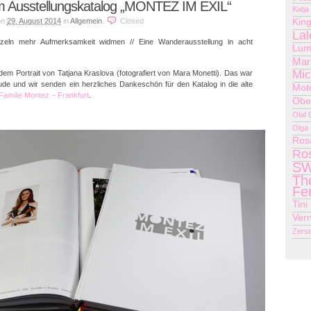
 Ausstellungskatalog „MONTEZ IM EXIL“
Katja
on
29. August 2014
in
Allgemein
.
Closed
King
Lal
ln mehr Aufmerksamkeit widmen // Eine Wanderausstellung in acht
Lum
Mari
Mic
dem Portrait von Tatjana Kraslova (fotografiert von Mara Monetti). Das war
ude und wir senden ein herzliches Dankeschön für den Katalog in die alte
Mot
Familie Montez – Frankfurt
.
Obe
Olaf
Olga
Rosa
Ros
SW
Th
Fe
Tini
Ver
Zerst