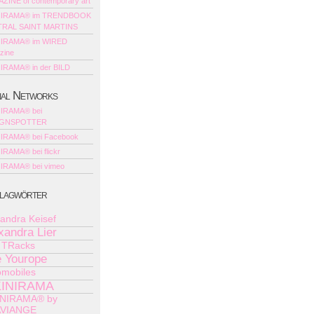
ZINE of contemporary art
NIRAMA® im TRENDBOOK
RAL SAINT MARTINS
NIRAMA® im WIRED
zine
NIRAMA® in der BILD
ial Networks
NIRAMA® bei
IGNSPOTTER
NIRAMA® bei Facebook
IRAMA® bei flickr
NIRAMA® bei vimeo
lagwörter
andra Keisef
xandra Lier
e TRacks
e Yourope
omobiles
KINIRAMA
INIRAMA® by
VIANGE