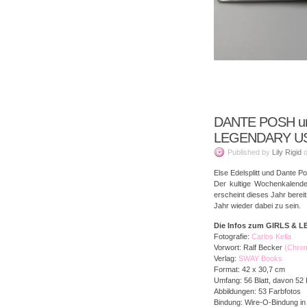
DANTE POSH un
LEGENDARY US-
Published
by
Lily Rigid
Else Edelsplitt und Dante P
Der kultige Wochenkalende
erscheint dieses Jahr berei
Jahr wieder dabei zu sein.
Die Infos zum
GIRLS & 
Fotografie:
Carlos Kella
Vorwort: Ralf Becker
(Chrom
Verlag:
SWAY Books
Format: 42 x 30,7 cm
Umfang: 56 Blatt, davon 52 
Abbildungen: 53 Farbfotos
Bindung: Wire-O-Bindung i